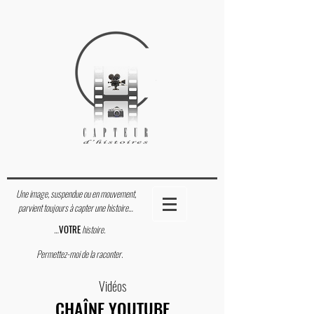
Une image, suspendue ou en mouvement,
parvient toujours à capter une histoire…
…
VOTRE
histoire.
Permettez-moi de la raconter.
Vidéos
CHAÎNE YOUTUBE