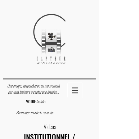
Une image, suspendue ou en mouvement,
parvient toujours à capter une histoire…
…
VOTRE
histoire.
Permettez-moi de la raconter.
Vidéos
INSTITUTIONNEL /